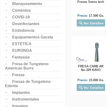
Fresas Swiss tech
Blanqueamiento
Cementos
Precio:
17.500 Gs.
COVID-19
Desinfectantes
Endodoncia
Equipamientos Gacela
ESTETICA
EURONDA
Fantasias
Fresa de Tungsteno
FRESA CARB AR
American Burrs
No.329 KAVO
Fresas
Precio:
15.000 Gs.
Fresas de Tungsteno
Edenta
Implantes
Instrumentales
Insumos