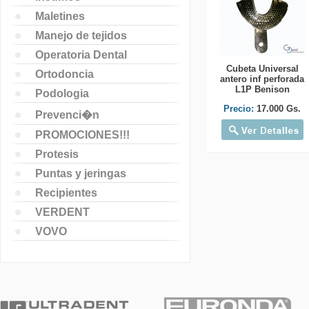
Maletines
Manejo de tejidos
Operatoria Dental
Cubeta Universal
Ortodoncia
antero inf perforada
L1P Benison
Podologia
Precio:
17.000 Gs.
Prevenci�n
PROMOCIONES!!!
Protesis
Puntas y jeringas
Recipientes
VERDENT
VOVO