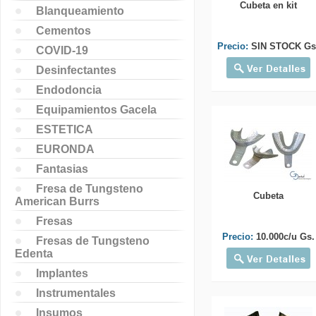
Cubeta en kit
Blanqueamiento
Cementos
Precio:
SIN STOCK Gs
COVID-19
Desinfectantes
Endodoncia
Equipamientos Gacela
ESTETICA
EURONDA
Fantasias
Fresa de Tungsteno
Cubeta
American Burrs
Fresas
Precio:
10.000c/u Gs.
Fresas de Tungsteno
Edenta
Implantes
Instrumentales
Insumos